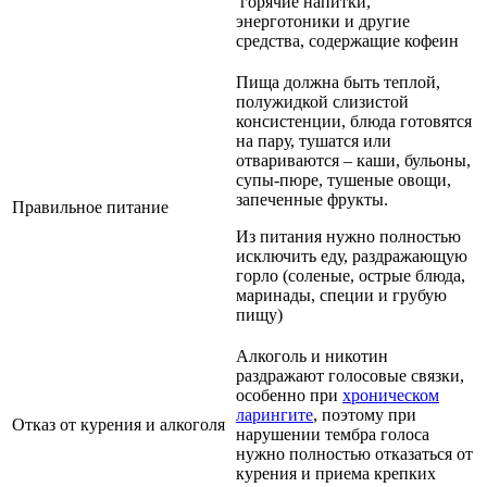
горячие напитки,
энерготоники и другие
средства, содержащие кофеин
Пища должна быть теплой,
полужидкой слизистой
консистенции, блюда готовятся
на пару, тушатся или
отвариваются – каши, бульоны,
супы-пюре, тушеные овощи,
запеченные фрукты.
Правильное питание
Из питания нужно полностью
исключить еду, раздражающую
горло (соленые, острые блюда,
маринады, специи и грубую
пищу)
Алкоголь и никотин
раздражают голосовые связки,
особенно при
хроническом
ларингите
, поэтому при
Отказ от курения и алкоголя
нарушении тембра голоса
нужно полностью отказаться от
курения и приема крепких