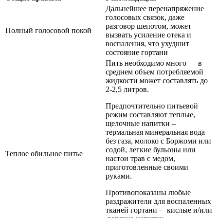
Дальнейшее перенапряжение
голосовых связок, даже
разговор шепотом, может
Полный голосовой покой
вызвать усиление отека и
воспаления, что ухудшит
состояние гортани
Пить необходимо много — в
среднем объем потребляемой
жидкости может составлять до
2-2,5 литров.
Предпочтительно питьевой
режим составляют теплые,
щелочные напитки –
термальная минеральная вода
без газа, молоко с Боржоми или
содой, легкие бульоны или
Теплое обильное питье
настои трав с медом,
приготовленные своими
руками.
Противопоказаны любые
раздражители для воспаленных
тканей гортани – кислые и/или