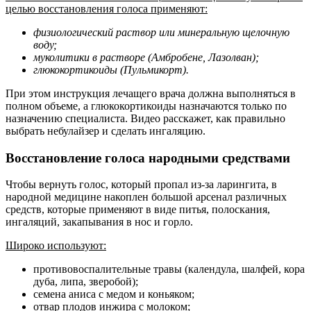
целью восстановления голоса применяют:
физиологический раствор или минеральную щелочную
воду;
муколитики в растворе (Амбробене, Лазолван);
глюкокортикоиды (Пульмикорт).
При этом инструкция лечащего врача должна выполняться в
полном объеме, а глюкокортикоиды назначаются только по
назначению специалиста. Видео расскажет, как правильно
выбрать небулайзер и сделать ингаляцию.
Восстановление голоса народными средствами
Чтобы вернуть голос, который пропал из-за ларингита, в
народной медицине накоплен большой арсенал различных
средств, которые применяют в виде питья, полоскания,
ингаляций, закапывания в нос и горло.
Широко используют:
противовоспалительные травы (календула, шалфей, кора
дуба, липа, зверобой);
семена аниса с медом и коньяком;
отвар плодов инжира с молоком;