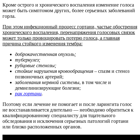
Кроме острого и хронического воспаления изменение голоса
может быть симптомом других, более серьезных заболеваний
горла.
При этом инфекционный процесс гортани, частые обострения
хронического воспаления, перенапряжения голосовых связок
может только провоцировать потерю голоса, а главная
причина стойкого изменения тембра:
доброкачественная опухоль;
туберкулез;
рубцовые стенозы;
стойкие нарушения кровообращения
– спазм и стеноз
позвоночных артерий;
заболевания нервной системы
, в том числе и
демиелинизирующие болезни;
рак гортани
.
Поэтому если лечение не помогает и после ларингита голос
не восстанавливается длительно — необходимо обратиться к
квалифицированному специалисту для тщательного
обследования и исключения серьезных патологий гортани
или близко расположенных органов.