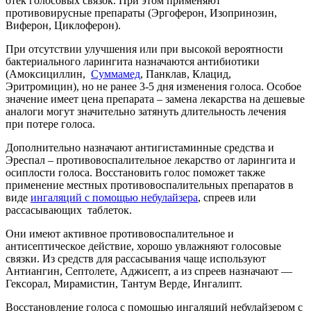
отек голосовых связок. При этом применяют
противовирусные препараты (Эргоферон, Изопринозин,
Виферон, Циклоферон).
При отсутствии улучшения или при высокой вероятности
бактериального ларингита назначаются антибиотики
(Амоксициллин,
Суммамед
, Панклав, Клацид,
Эритромицин), но не ранее 3-5 дня изменения голоса. Особое
значение имеет цена препарата – замена лекарства на дешевые
аналоги могут значительно затянуть длительность лечения
при потере голоса.
Дополнительно назначают антигистаминные средства и
Эреспал – противовоспалительное лекарство от ларингита и
осиплости голоса. Восстановить голос поможет также
применение местных противовоспалительных препаратов в
виде
ингаляций с помощью небулайзера
, спреев или
рассасывающих таблеток.
Они имеют активное противовоспалительное и
антисептическое действие, хорошо увлажняют голосовые
связки. Из средств для рассасывания чаще используют
Антиангин, Септолете, Аджисепт, а из спреев назначают —
Гексорал, Мирамистин, Тантум Верде, Ингалипт.
Восстановление голоса с помощью ингаляций небулайзером с